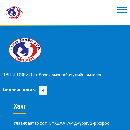
ТАНЫ ТӨЛӨӨ БИД эх барих эмэгтэйчүүдийн эмнэлэг
Биднийг дагах:
Хаяг
Улаанбаатар хот, СҮХБААТАР дүүрэг, 2-р хороо,