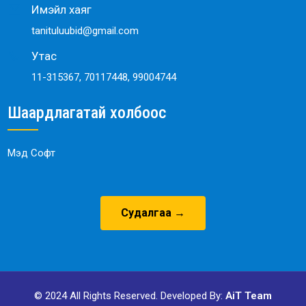
Имэйл хаяг
tanituluubid@gmail.com
Утас
11-315367, 70117448, 99004744
Шаардлагатай холбоос
Мэд Софт
Судалгаа →
© 2024 All Rights Reserved. Developed By:
AiT Team