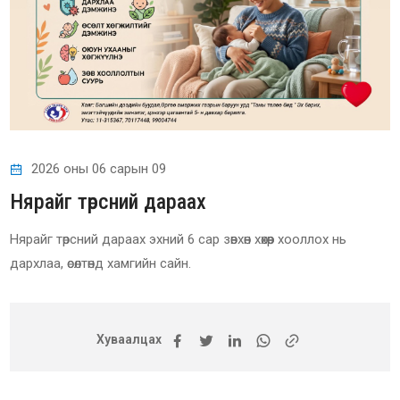
2026 оны 06 сарын 09
Нярайг төрсний дараах
Нярайг төрсний дараах эхний 6 сар зөвхөн хөхөөр хооллох нь
дархлаа, өсөлтөнд хамгийн сайн.
Хуваалцах