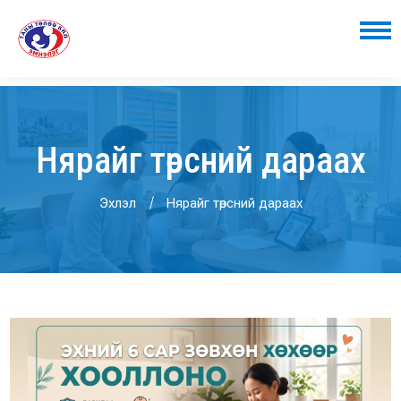
Нярайг төрсний дараах
Эхлэл
Нярайг төрсний дараах