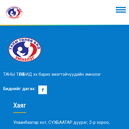
ТАНЫ ТӨЛӨӨ БИД эх барих эмэгтэйчүүдийн эмнэлэг
Биднийг дагах:
Хаяг
Улаанбаатар хот, СҮХБААТАР дүүрэг, 2-р хороо,