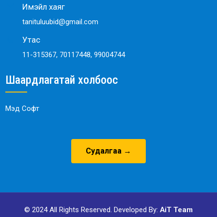
Имэйл хаяг
tanituluubid@gmail.com
Утас
11-315367, 70117448, 99004744
Шаардлагатай холбоос
Мэд Софт
Судалгаа →
© 2024 All Rights Reserved. Developed By:
AiT Team