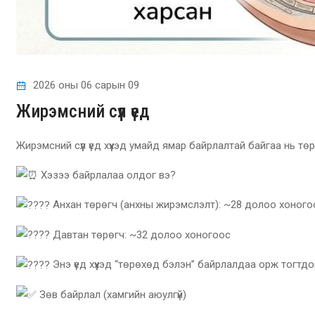
2026 оны 06 сарын 09
Жирэмсний сүүл үед
Жирэмсний сүүл үед хүүхэд умайд ямар байрлалтай байгаа нь т
Хэзээ байрлалаа олдог вэ?
Анхан төрөгч (анхны жирэмслэлт): ~28 долоо хоного
Давтан төрөгч: ~32 долоо хоногоос
Энэ үед хүүхэд “төрөхөд бэлэн” байрлалдаа орж тогтдо
Зөв байрлал (хамгийн аюулгүй)