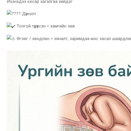
Ихэнхдээ кесар хагалгаа хийдэг
Дүгнэлт
Толгой түрүүлсэн = хамгийн зөв
Өгзөг / хөндлөн = хяналт, заримдаа мэс засал шаардла