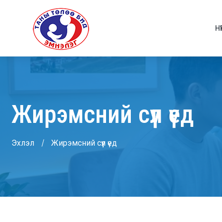
НҮ
Жирэмсний сүүл үед
Эхлэл
Жирэмсний сүүл үед