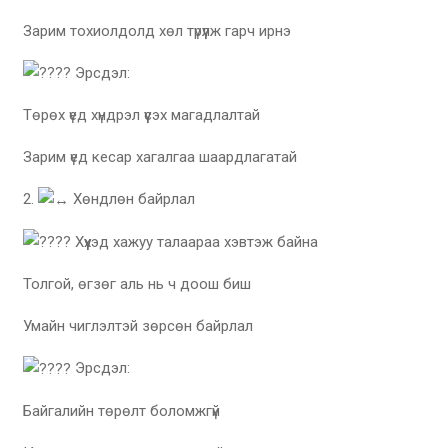
Зарим тохиолдолд хөл түрүүлж гарч ирнэ
Эрсдэл:
Төрөх үед хүндрэл үүсэх магадлалтай
Зарим үед кесар хагалгаа шаардлагатай
2.
Хөндлөн байрлал
Хүүхэд хажуу талаараа хэвтэж байна
Толгой, өгзөг аль нь ч доош биш
Умайн чиглэлтэй зөрсөн байрлал
Эрсдэл:
Байгалийн төрөлт боломжгүй