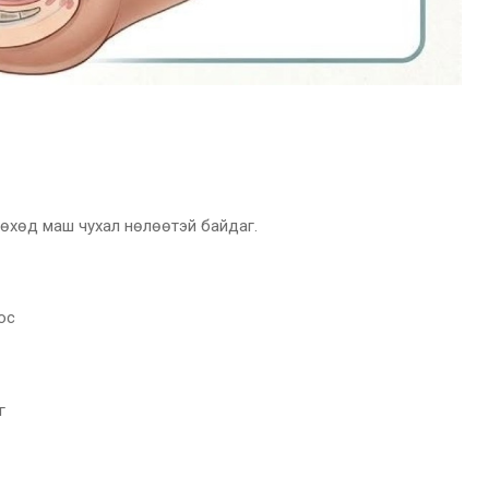
өрөхөд маш чухал нөлөөтэй байдаг.
ос
г