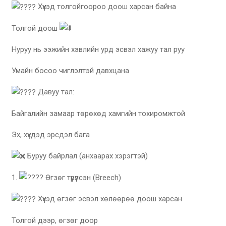
Хүүхэд толгойгоороо доош харсан байна
Толгой доош
Нуруу нь ээжийн хэвлийн урд эсвэл хажуу тал руу
Умайн босоо чиглэлтэй давхцана
Давуу тал:
Байгалийн замаар төрөхөд хамгийн тохиромжтой
Эх, хүүхдэд эрсдэл бага
Буруу байрлал (анхаарах хэрэгтэй)
1.
Өгзөг түрүүлсэн (Breech)
Хүүхэд өгзөг эсвэл хөлөөрөө доош харсан
Толгой дээр, өгзөг доор