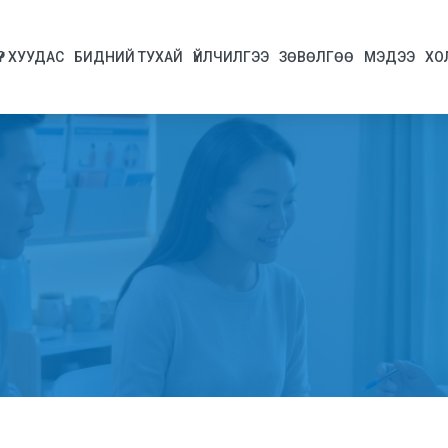
ҮР ХУУДАС
БИДНИЙ ТУХАЙ
ҮЙЛЧИЛГЭЭ
ЗӨВӨЛГӨӨ
МЭДЭЭ
ХО