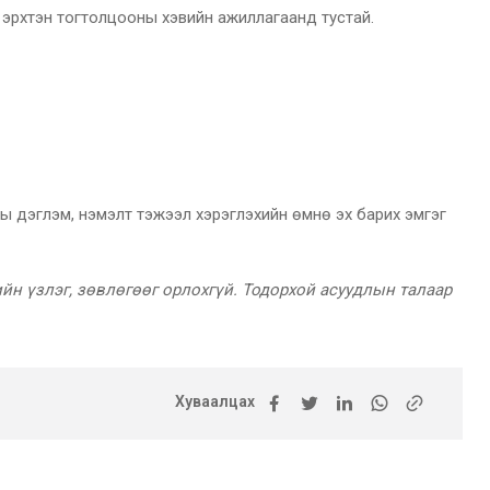
 эрхтэн тогтолцооны хэвийн ажиллагаанд тустай.
 дэглэм, нэмэлт тэжээл хэрэглэхийн өмнө эх барих эмгэг
н үзлэг, зөвлөгөөг орлохгүй. Тодорхой асуудлын талаар
Хуваалцах