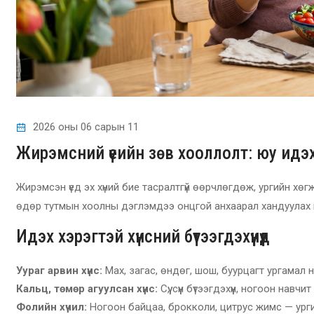
2026 оны 06 сарын 11
Жирэмсний үеийн зөв хооллолт: юу идэх
Жирэмсэн үед эх хүний бие тасралтгүй өөрчлөгдөж, ургийн 
өдөр тутмын хоолны дэглэмдээ онцгой анхаарал хандуулах нь
Идэх хэрэгтэй хүнсний бүтээгдэхүүнүүд
Уураг арвин хүнс:
Мах, загас, өндөг, шош, буурцагт ургамал нь 
Кальц, төмөр агуулсан хүнс:
Сүү, сүүн бүтээгдэхүүн, ногоон навч
Фолийн хүчил:
Ногоон байцаа, брокколи, цитрус жимс — ург