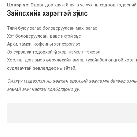
Цэвэр ус:
Өдөрт дор хаяж 8 аяга ус уух нь ходоод гэдэсний
Зайлсхийх хэрэгтэй зүйлс
Түүхий буюу хагас боловсруулсан мах, загас
Хэт боловсруулсан, давс ихтэй хүнс
Архи, тамхи, кофеины хэт хэрэглээ
Эх сурвалж тодорхойгүй жор, нэмэлт тэжээл
Хоолны дэглэмээ өөрчлөхийн өмнө, тухайлбал онцгой хоолны
судлаачтай зөвлөлдөх нь зүйтэй.
Энэхүү мэдээлэл нь зөвхөн ерөнхий зөвлөмж бөгөөд эмчий
манай эмч нартай холбогдоно уу.