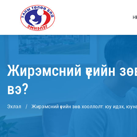
НҮ
Жирэмсний үеийн зө
вэ?
Эхлэл
Жирэмсний үеийн зөв хооллолт: юу идэх, юун