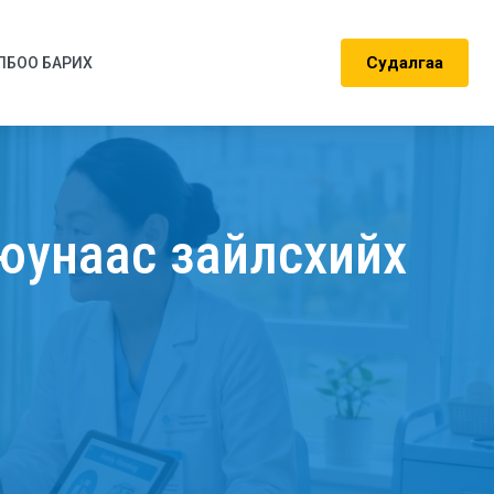
Судалгаа
ЛБОО БАРИХ
 юунаас зайлсхийх