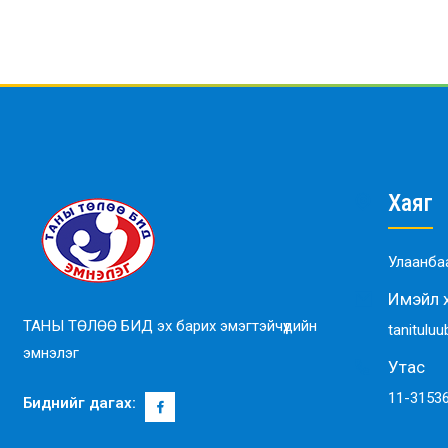
Хаяг
Улаанбаа
Имэйл 
ТАНЫ ТӨЛӨӨ БИД эх барих эмэгтэйчүүдийн
tanitulu
эмнэлэг
Утас
11-31536
Биднийг дагах: