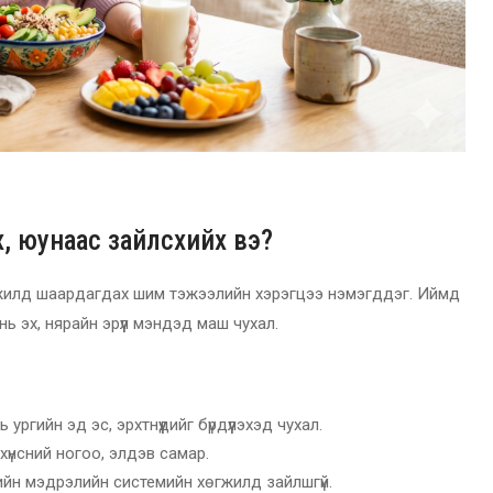
, юунаас зайлсхийх вэ?
хөгжилд шаардагдах шим тэжээлийн хэрэгцээ нэмэгддэг. Иймд
 эх, нярайн эрүүл мэндэд маш чухал.
ургийн эд эс, эрхтнүүдийг бүрдүүлэхэд чухал.
ит хүнсний ногоо, элдэв самар.
ийн мэдрэлийн системийн хөгжилд зайлшгүй.