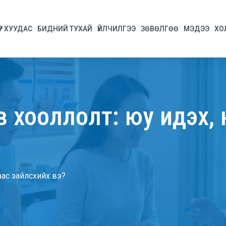
ҮР ХУУДАС
БИДНИЙ ТУХАЙ
ҮЙЛЧИЛГЭЭ
ЗӨВӨЛГӨӨ
МЭДЭЭ
ХО
в хооллолт: юу идэх,
аас зайлсхийх вэ?