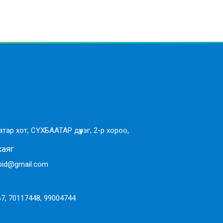
тар хот, СҮХБААТАР дүүрэг, 2-р хороо,
хаяг
ubid@gmail.com
7, 70117448, 99004744