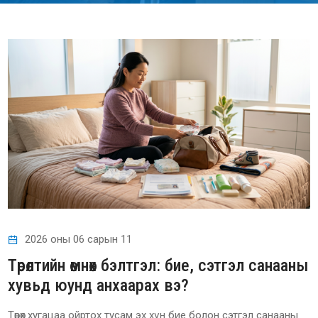
2026 оны 06 сарын 11
Төрөлтийн өмнөх бэлтгэл: бие, сэтгэл санааны
хувьд юунд анхаарах вэ?
Төрөх хугацаа ойртох тусам эх хүн бие болон сэтгэл санааны