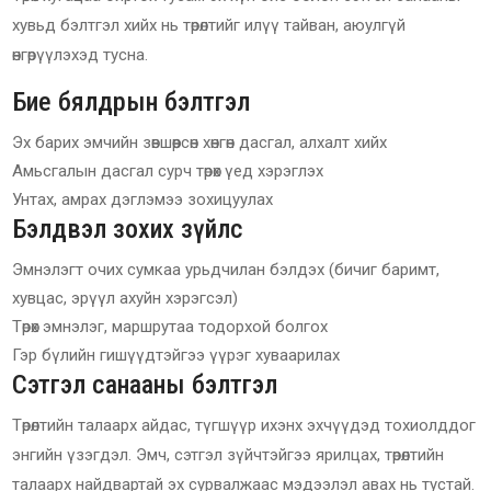
хувьд бэлтгэл хийх нь төрөлтийг илүү тайван, аюулгүй
өнгөрүүлэхэд тусна.
Бие бялдрын бэлтгэл
Эх барих эмчийн зөвшөөрсөн хөнгөн дасгал, алхалт хийх
Амьсгалын дасгал сурч төрөх үед хэрэглэх
Унтах, амрах дэглэмээ зохицуулах
Бэлдвэл зохих зүйлс
Эмнэлэгт очих сумкаа урьдчилан бэлдэх (бичиг баримт,
хувцас, эрүүл ахуйн хэрэгсэл)
Төрөх эмнэлэг, маршрутаа тодорхой болгох
Гэр бүлийн гишүүдтэйгээ үүрэг хуваарилах
Сэтгэл санааны бэлтгэл
Төрөлтийн талаарх айдас, түгшүүр ихэнх эхчүүдэд тохиолддог
энгийн үзэгдэл. Эмч, сэтгэл зүйчтэйгээ ярилцах, төрөлтийн
талаарх найдвартай эх сурвалжаас мэдээлэл авах нь тустай.