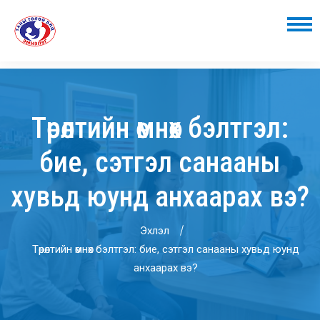
Төрөлтийн өмнөх бэлтгэл:
бие, сэтгэл санааны
хувьд юунд анхаарах вэ?
Эхлэл
Төрөлтийн өмнөх бэлтгэл: бие, сэтгэл санааны хувьд юунд
анхаарах вэ?