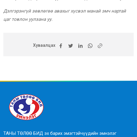
Дэлгэрэнгүй зөвлөгөө авахыг хүсвэл манай эмч нартай
цаг товлон уулзана уу.
Хуваалцах
ТАНЫ ТӨЛӨӨ БИД эх барих эмэгтэйчүүдийн эмнэлэг