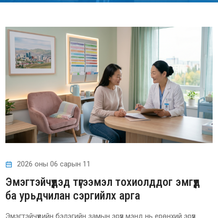
2026 оны 06 сарын 11
Эмэгтэйчүүдэд түгээмэл тохиолддог эмгүүд
ба урьдчилан сэргийлх арга
Эмэгтэйчүүдийн бэлэгийн замын эрүүл мэнд нь ерөнхий эрүүл