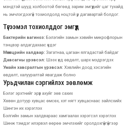
мэндтэй шууд холбоотой бөгөөд зарим эмгүүдийг цаг тухайд
нь эмчлэгдээгүй тохиолдолд ноцтой үр дагавартай болдог.
Түгээмэл тохиолддог эмгүүд
Бактерийн вагиноз:
Бэлэгийн замын хэвийн микрофлорын
тэнцвэр алдагдахаас үүсдэг
Мөөгөнцрийн халдвар:
Загатнаа, цагаан ялгадастай байдаг
Давсагны үрэвсэл:
Шээх үед өвдөлт, шарх мэдрэгдэх
Умайн хавсралтын үрэвсэл:
Хэвлийн доод хэсэгийн
өвдөлт, халууралтай явагдаж болно
Урьдчилан сэргийлэх зөвлөмж
Бэлэг эрхтнийг эрүүл ахуйг зөв сахих
Хөвөн дотуур хувцас өмсөх, хэт нягт хувцаснаас зайлсхийх
Шингэн их хэрэглэх
Бэлгийн замын халдвараас хамгаалах хэрэгсэл хэрэглэх
Шинж тэмдэг илэрвэл өөрөө эмчлэхийг оролдохгүйгүйгээр