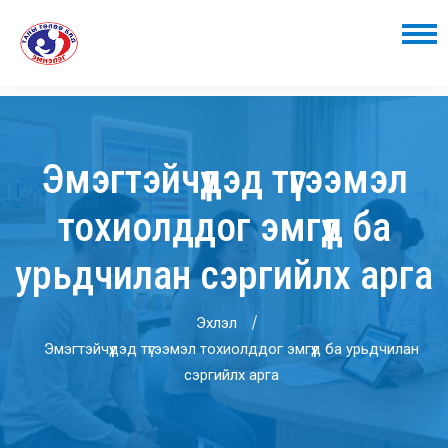
Эмэгтэйчүүдэд түгээмэл
тохиолддог эмгүүд ба
урьдчилан сэргийлх арга
Эхлэл
Эмэгтэйчүүдэд түгээмэл тохиолддог эмгүүд ба урьдчилан
сэргийлх арга