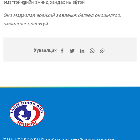
эмэгтэйчүүдийн эмчид хандах нь зүйтэй.
Энэ мэдээлэл ерөнхий зөвлөмж бөгөөд оношилгоо,
эмчилгээг орлохгүй.
Хуваалцах