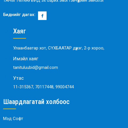
ТАНЫ ТӨЛӨӨ БИД эх барих эмэгтэйчүүдийн эмнэлэг
Биднийг дагах:
Хаяг
Улаанбаатар хот, СҮХБААТАР дүүрэг, 2-р хороо,
Имэйл хаяг
tanituluubid@gmail.com
Утас
11-315367, 70117448, 99004744
Шаардлагатай холбоос
Мэд Софт